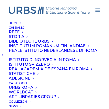
HOME
CHI SIAMO
RETE
STORIA
BIBLIOTECHE URBS
Reliquie e reliquari –
INSTITUTUM ROMANUM FINLANDIAE
REALE ISTITUTO NEDERLANDESE DI ROMA
Vedere è credere
ISTITUTO DI NORVEGIA IN ROMA
ISTITUTO SVIZZERO
REAL ACADEMIA DE ESPAÑA EN ROMA
ISTITUTO NORVEGESE
STATISTICHE
ADESIONE
CATALOGO
URBS KOHA
WORLDCAT
ART LIBRARIES GROUP
COLLEZIONI
NEWS