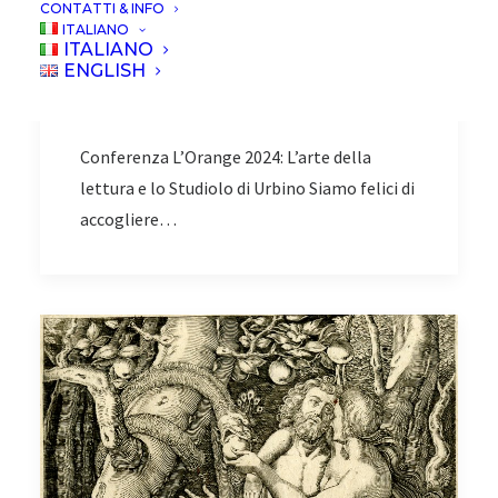
CONTATTI & INFO
ITALIANO
Conferenza L'Orange
ITALIANO
2024:L’arte della lettura
ENGLISH
e lo Studiolo di Urbino
Conferenza L’Orange 2024: L’arte della
lettura e lo Studiolo di Urbino Siamo felici di
accogliere…