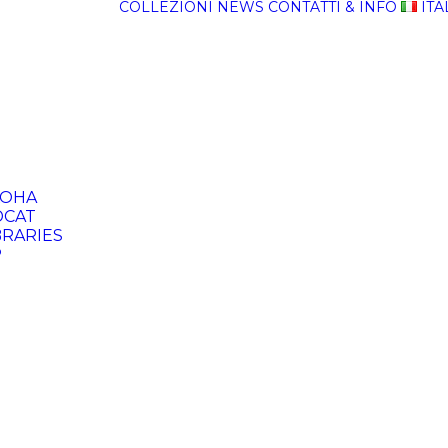
COLLEZIONI
NEWS
CONTATTI & INFO
ITA
KOHA
CAT
BRARIES
P