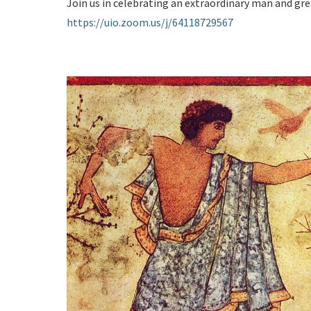
Join us in celebrating an extraordinary man and grea
https://uio.zoom.us/j/64118729567